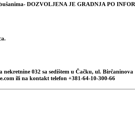
 u Trbušanima- DOZVOLJENA JE GRADNJA PO INFO
ca.
 nekretnine 032 sa sedištem u Čačku, ul. Birčaninova
com ili na kontakt telefon +381-64-10-300-66