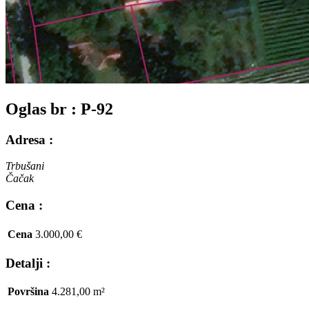
Oglas br : P-92
Adresa :
Trbušani
Čačak
Cena :
Cena
3.000,00 €
Detalji :
Površina
4.281,00 m²