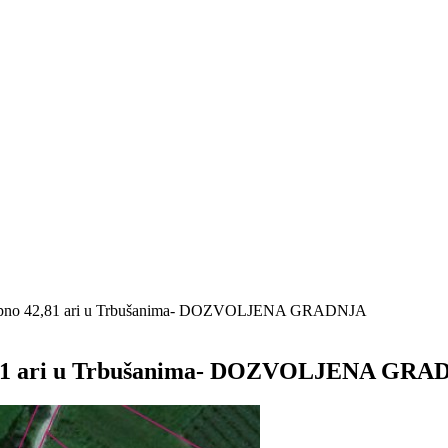
upno 42,81 ari u Trbušanima- DOZVOLJENA GRADNJA
,81 ari u Trbušanima- DOZVOLJENA GRA