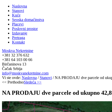
Naslovna
Stanovi
Kuće
Seoska domaćinstva
Placevi
Poslovni prostor
Izdavanje
Pretraga
Kontakt
Moskva Nekretnine
+381 32 376 632
+381 64 103 00 66
Birčaninova 13
Čačak Srbija
info@moskvanekretnine.com
Vi ste ovde:
Naslovna
/
Stanovi
/
NA PRODAJU dve parcele od uk
<< Prethodno
Sledeća >>
NA PRODAJU dve parcele od ukupno 42