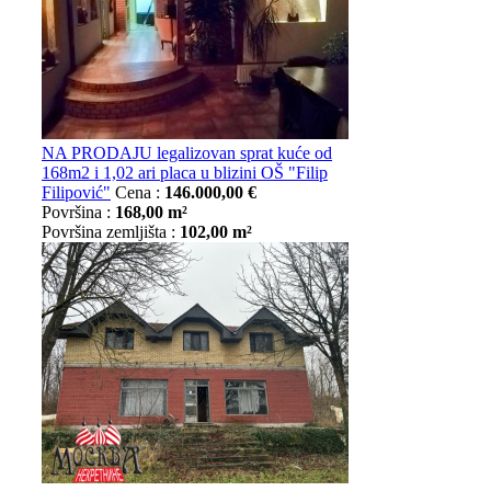
NA PRODAJU legalizovan sprat kuće od
168m2 i 1,02 ari placa u blizini OŠ "Filip
Filipović"
Cena :
146.000,00 €
Površina :
168,00 m²
Površina zemljišta :
102,00 m²