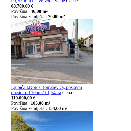
i 0,70 ari u ul. Vojvode Stepe
Cena :
68.700,00 €
Površina :
46,00 m²
Površina zemljišta :
70,00 m²
Ljubić,ul.Đorđa Tomaševića, poslovni
prostor od 105m2 i 1,54ara
Cena :
110.000,00 €
Površina :
105,00 m²
Površina zemljišta :
154,00 m²