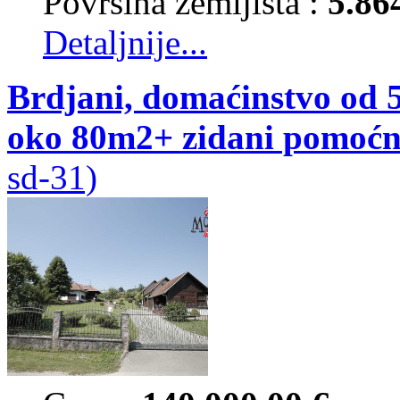
Površina zemljišta :
5.86
Detaljnije...
Brdjani, domaćinstvo od 
oko 80m2+ zidani pomoćn
sd-31)