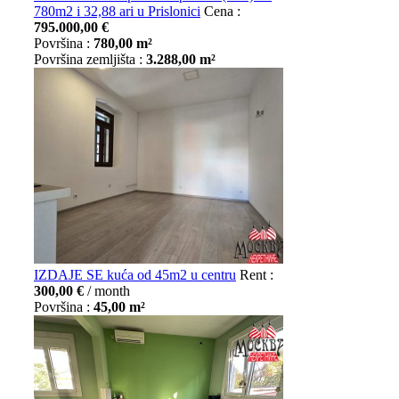
780m2 i 32,88 ari u Prislonici
Cena :
795.000,00 €
Površina :
780,00 m²
Površina zemljišta :
3.288,00 m²
IZDAJE SE kuća od 45m2 u centru
Rent :
300,00 €
/ month
Površina :
45,00 m²