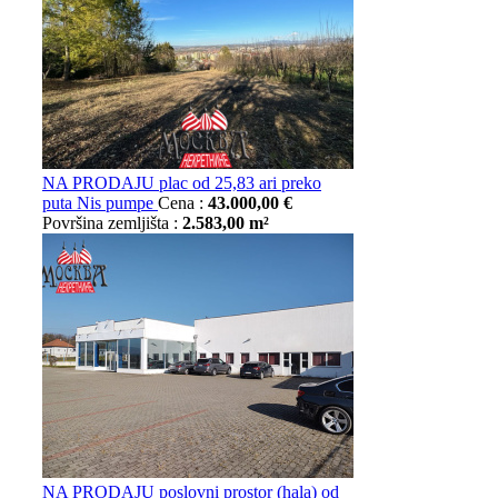
NA PRODAJU plac od 25,83 ari preko
puta Nis pumpe
Cena :
43.000,00 €
Površina zemljišta :
2.583,00 m²
NA PRODAJU poslovni prostor (hala) od