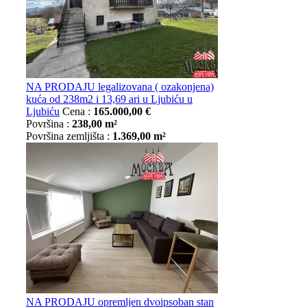
NA PRODAJU legalizovana ( ozakonjena)
kuća od 238m2 i 13,69 ari u Ljubiću u
Ljubiću
Cena :
165.000,00 €
Površina :
238,00 m²
Površina zemljišta :
1.369,00 m²
NA PRODAJU opremljen dvoipsoban stan