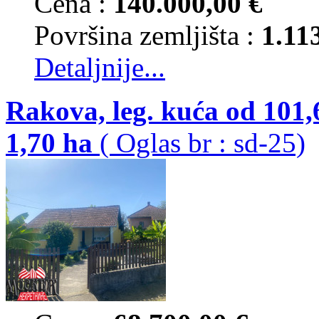
Cena :
140.000,00 €
Površina zemljišta :
1.11
Detaljnije...
Rakova, leg. kuća od 101
1,70 ha
( Oglas br : sd-25)