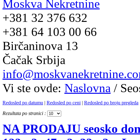
Moskva Nekretnine
+381 32 376 632
+381 64 103 00 66
Birčaninova 13
Čačak Srbija
info@moskvanekretnine.c
Vi ste ovde:
Naslovna
/
Seo
Redosled po datumu
|
Redosled po ceni
|
Redosled po broju pregleda
Rezultata po stranici :
NA PRODAJU seosko doma