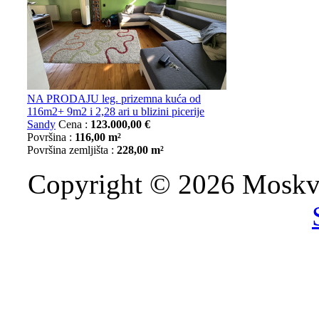
NA PRODAJU leg. prizemna kuća od
116m2+ 9m2 i 2,28 ari u blizini picerije
Sandy
Cena :
123.000,00 €
Površina :
116,00 m²
Površina zemljišta :
228,00 m²
Copyright © 2026 Moskva