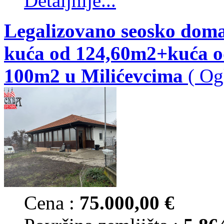
Detaljnije...
Legalizovano seosko doma
kuća od 124,60m2+kuća o
100m2 u Milićevcima
( Og
Cena :
75.000,00 €