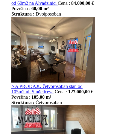
od 60m2 na Alvadzinici
Cena :
84.000,00 €
Površina :
60,00 m²
Struktura :
Dvoiposoban
NA PRODAJU četvorosoban stan od
105m2 ul. Sinđelićeva
Cena :
127.000,00 €
Površina :
105,00 m²
Struktura :
Četvorosoban