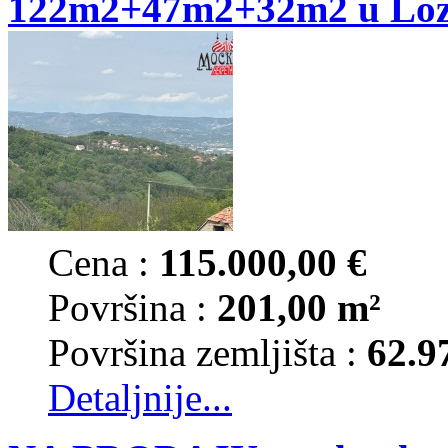
122m2+47m2+32m2 u Loz
Cena :
115.000,00 €
Površina :
201,00 m²
Površina zemljišta :
62.9
Detaljnije...