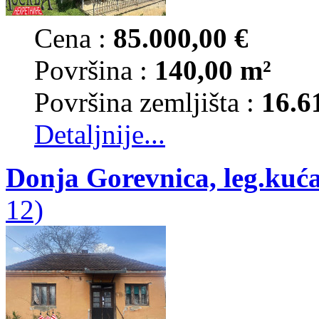
Cena :
85.000,00 €
Površina :
140,00 m²
Površina zemljišta :
16.6
Detaljnije...
Donja Gorevnica, leg.kuć
12)