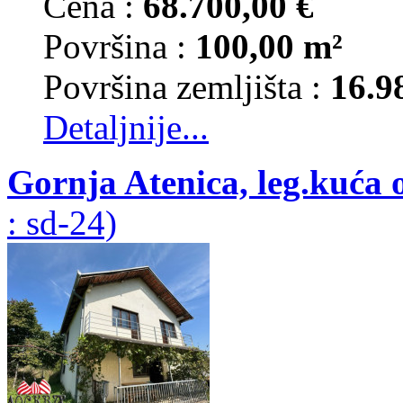
Cena :
68.700,00 €
Površina :
100,00 m²
Površina zemljišta :
16.9
Detaljnije...
Gornja Atenica, leg.kuća 
: sd-24)