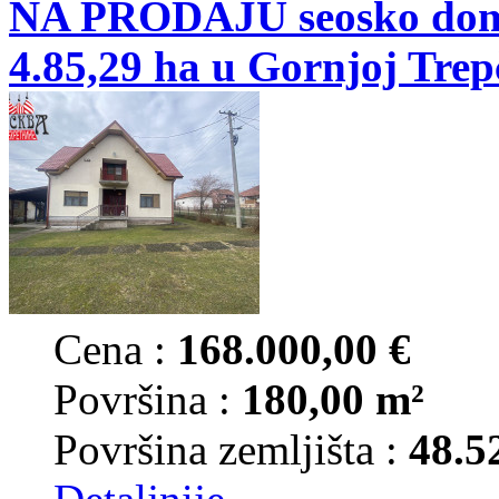
NA PRODAJU seosko doma
4.85,29 ha u Gornjoj Trep
Cena :
168.000,00 €
Površina :
180,00 m²
Površina zemljišta :
48.5