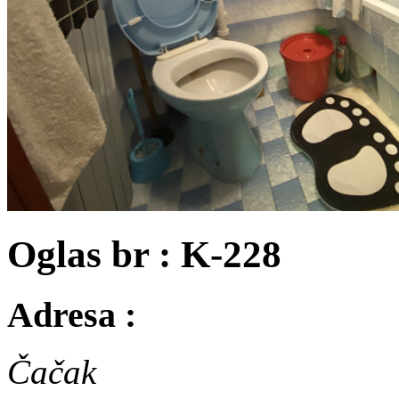
Oglas br : K-228
Adresa :
Čačak