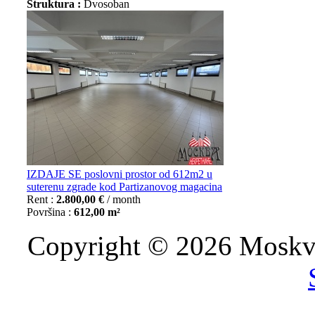
Struktura :
Dvosoban
IZDAJE SE poslovni prostor od 612m2 u
suterenu zgrade kod Partizanovog magacina
Rent :
2.800,00 €
/ month
Površina :
612,00 m²
Copyright © 2026 Moskva