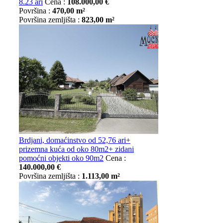
8.23 ari
Cena :
108.000,00 €
Površina :
470,00 m²
Površina zemljišta :
823,00 m²
Brdjani, domaćinstvo od 52,76 ari+
prizemna kuća od oko 80m2+ zidani
pomoćni objekti oko 90m2
Cena :
140.000,00 €
Površina zemljišta :
1.113,00 m²