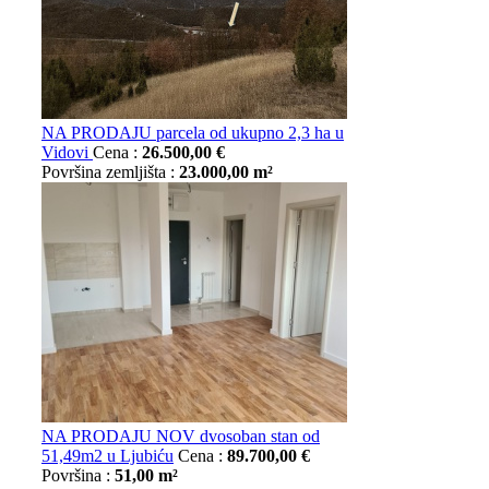
NA PRODAJU parcela od ukupno 2,3 ha u
Vidovi
Cena :
26.500,00 €
Površina zemljišta :
23.000,00 m²
NA PRODAJU NOV dvosoban stan od
51,49m2 u Ljubiću
Cena :
89.700,00 €
Površina :
51,00 m²