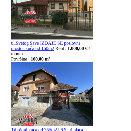
ul.Svetog Save IZDAJE SE poslovni
prostor-kuća od 160m2
Rent :
1.000,00 €
/
month
Površina :
160,00 m²
Trbušani kuća od 355m2 i 6,5 ari placa