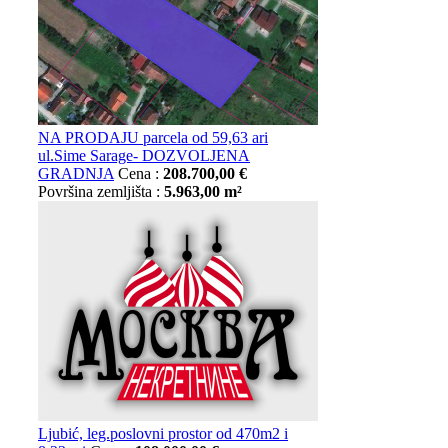
NA PRODAJU parcela od 59,63 ari
ul.Sime Sarage- DOZVOLJENA
GRADNJA
Cena :
208.700,00 €
Površina zemljišta :
5.963,00 m²
Ljubić, leg.poslovni prostor od 470m2 i