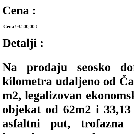
Cena :
Cena
99.500,00 €
Detalji :
Na prodaju seosko d
kilometra udaljeno od Ča
m2,
legalizovan
ekonomsk
objekat od 62m2 i 33,13 
asfaltni put, trofazna