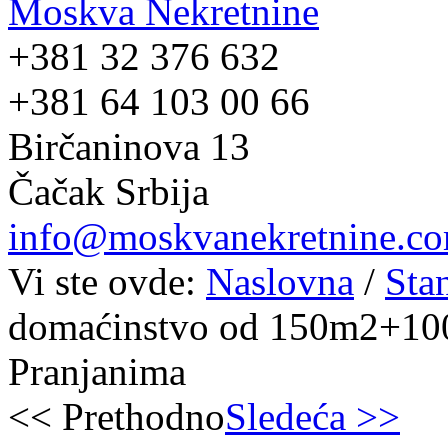
Moskva Nekretnine
+381 32 376 632
+381 64 103 00 66
Birčaninova 13
Čačak Srbija
info@moskvanekretnine.c
Vi ste ovde:
Naslovna
/
Sta
domaćinstvo od 150m2+100
Pranjanima
<< Prethodno
Sledeća >>