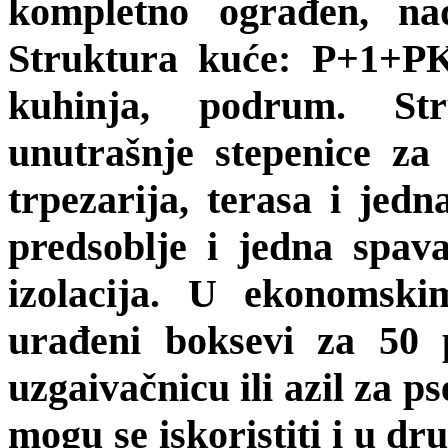
kompletno ograđen, na
Struktura kuće: P+1+PK.
kuhinja, podrum. Str
unutrašnje stepenice za 
trpezarija, terasa i jed
predsoblje i jedna spav
izolacija. U ekonomsk
urađeni boksevi za 50 
uzgaivačnicu ili azil za p
mogu se iskoristiti i u dr