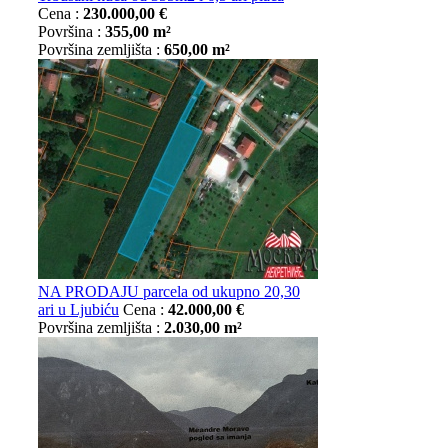
Cena :
230.000,00 €
Površina :
355,00 m²
Površina zemljišta :
650,00 m²
NA PRODAJU parcela od ukupno 20,30
ari u Ljubiću
Cena :
42.000,00 €
Površina zemljišta :
2.030,00 m²