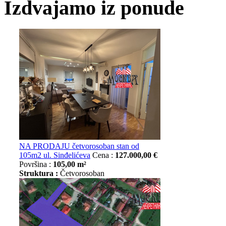
Izdvajamo iz ponude
NA PRODAJU četvorosoban stan od
105m2 ul. Sinđelićeva
Cena :
127.000,00 €
Površina :
105,00 m²
Struktura :
Četvorosoban