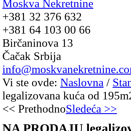
Moskva Nekretnine
+381 32 376 632
+381 64 103 00 66
Birčaninova 13
Čačak Srbija
info@moskvanekretnine.c
Vi ste ovde:
Naslovna
/
Sta
legalizovana kuća od 195m2
<< Prethodno
Sledeća >>
NA PRODAJU legalizova