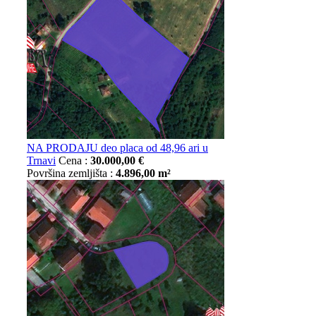
NA PRODAJU deo placa od 48,96 ari u
Trnavi
Cena :
30.000,00 €
Površina zemljišta :
4.896,00 m²