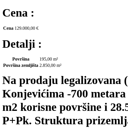
Cena :
Cena
129.000,00 €
Detalji :
Površina
195,00 m²
Površina zemljišta
2.850,00 m²
Na prodaju legali
zovana 
Konjevićima -700 metara
m2 korisne površine i 28.5
P
+Pk. Struktura
prizemlj