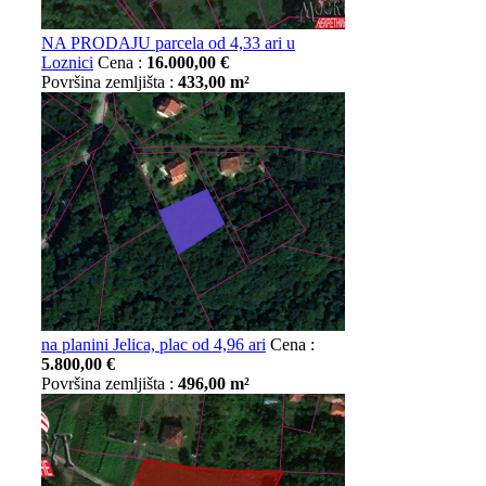
NA PRODAJU parcela od 4,33 ari u
Loznici
Cena :
16.000,00 €
Površina zemljišta :
433,00 m²
na planini Jelica, plac od 4,96 ari
Cena :
5.800,00 €
Površina zemljišta :
496,00 m²