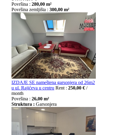
Površina :
280,00 m²
Površina zemljišta :
300,00 m²
IZDAJE SE nameštena garsonjera od 26m2
u ul. Rajićeva u centru
Rent :
250,00 €
/
month
Površina :
26,00 m²
Struktura :
Garsonjera