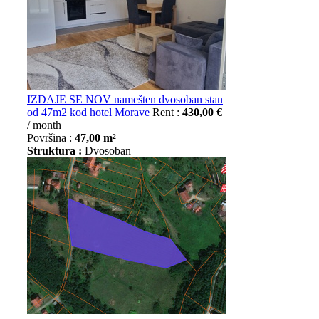
IZDAJE SE NOV namešten dvosoban stan
od 47m2 kod hotel Morave
Rent :
430,00 €
/ month
Površina :
47,00 m²
Struktura :
Dvosoban