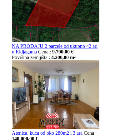
NA PRODAJU 2 parcele od ukupno 42 ari
u Ridjagama
Cena :
9.700,00 €
Površina zemljišta :
4.200,00 m²
Atenica, kuća od oko 280m2 i 3 ara
Cena :
140.000,00 €