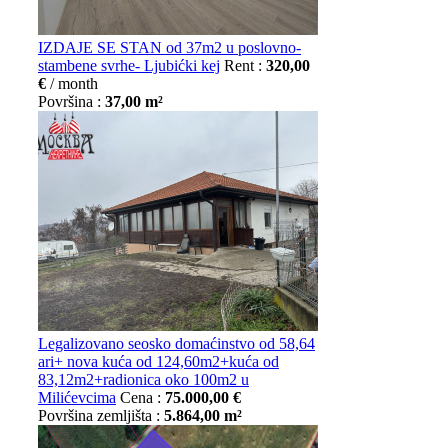
IZDAJE SE STAN od 37m2 u poslovno-
stambene svrhe- Ljubićki kej
Rent :
320,00
€
/ month
Površina :
37,00 m²
Legalizovano seosko domaćinstvo od 58,64
ari+ nova kuća od 124,60m2+kuća od
83,12m2+radionica oko 100m2 u
Milićevcima
Cena :
75.000,00 €
Površina zemljišta :
5.864,00 m²