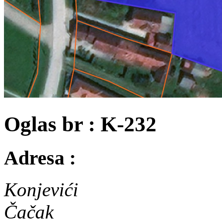
Oglas br : K-232
Adresa :
Konjevići
Čačak